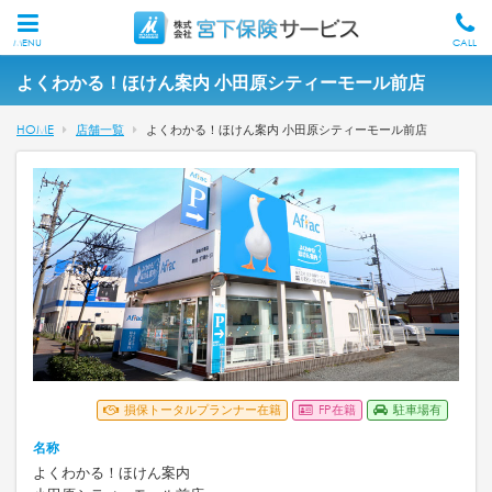
MENU
CALL
よくわかる！ほけん案内 小田原シティーモール前店
HOME
店舗一覧
よくわかる！ほけん案内 小田原シティーモール前店
損保トータルプランナー在籍
FP在籍
駐車場有
名称
よくわかる！ほけん案内